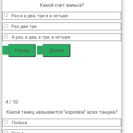
Какой счёт вальса?
Раз и а два, три и а четыре
Раз два три
А раз, а два, а три, а четыре
4 / 10
Какой танец называется "королём" всех танцев?
Полька