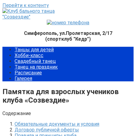
Перейти к контенту
Симферополь, ул.Пролетарская, 2/17
(спортклуб "Кедр")
Танцы для детей
Хобби-класс
Свадебный танец
Танец на праздник
Расписание
Галерея
Памятка для взрослых учеников
клуба «Созвездие»
Содержание
Обязательные документы и условия
Договор публичной оферты
Правила и принципы клуба