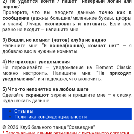
2) Не удаётся войти / пишет “неверный логин или
пароль”
Проверьте, что вы вводите данные
точно как в
сообщении
(важны большие/маленькие буквы, цифры
и знаки). Лучше
скопировать и вставить
. Если всё
равно не входит — напишите мне.
3) Вошли, но комнат (чатов) клуба не видно
Напишите мне:
“Я вошёл(вошла), комнат нет”
— я
добавлю вас в нужные комнаты.
4) Не приходят уведомления
Не переживайте — уведомления на Element Classic
можно настроить. Напишите мне:
“Не приходят
уведомления”
, и я подскажу, что включить.
5) Что-то непонятно на любом шаге
Сделайте
скриншот
экрана и пришлите мне — я скажу,
куда нажать дальше.
Отзывы
Политика конфиденциальности
© 2026 Клуб бального танца "Созвездие"
* Персональные данные размещены с письменного согласия