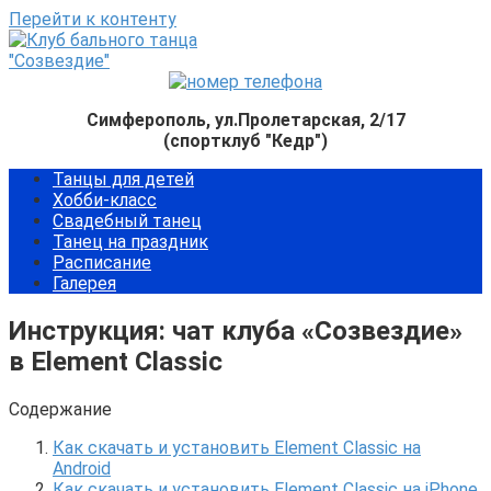
Перейти к контенту
Симферополь, ул.Пролетарская, 2/17
(спортклуб "Кедр")
Танцы для детей
Хобби-класс
Свадебный танец
Танец на праздник
Расписание
Галерея
Инструкция: чат клуба «Созвездие»
в Element Classic
Содержание
Как скачать и установить Element Classic на
Android
Как скачать и установить Element Classic на iPhone